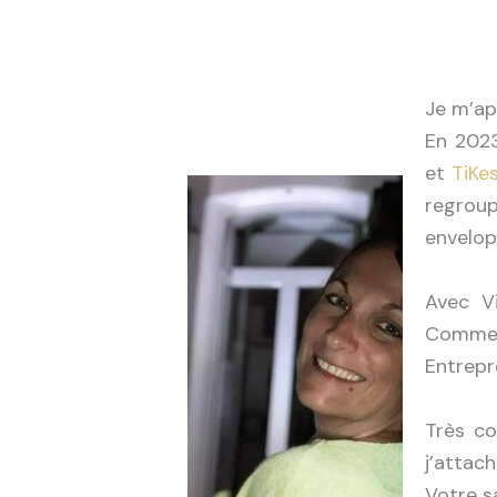
Je m’app
En 2023
et
TiKe
regroup
envelop
Avec V
Commer
Entrepr
Très co
j’attac
Votre sa