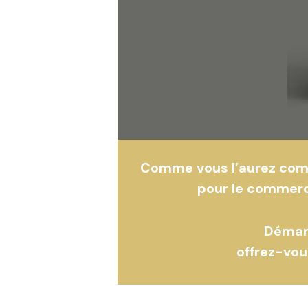
Comme vous l’aurez compr
pour le commerce
Démar
offrez-vou