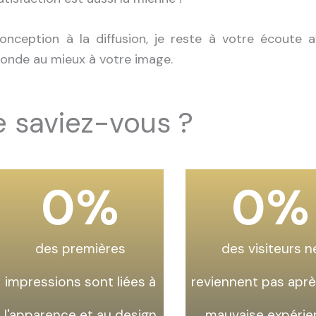
onception à la diffusion, je reste à votre écoute a
onde au mieux à votre image.
e saviez-vous ?
0
%
0
%
des premières
des visiteurs n
impressions sont liées à
reviennent pas apr
l'apparence et au design
mauvaise expérie