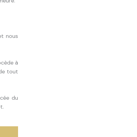
heure.
et nous
rocède à
 de tout
ncée du
t.