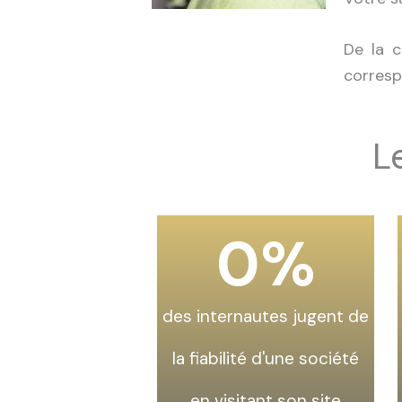
De la c
corresp
L
0
%
des internautes jugent de
la fiabilité d'une société
en visitant son site