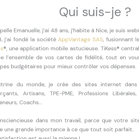
Qui suis-je ?
elle Emanuelle, j’ai 48 ans, j’habite à Nice, je suis w
, j’ai fondé la société
AppVantage SAS
, fusionnant 
ss
®
, une application mobile astucieuse. TiKess
®
central
e l’ensemble de vos cartes de fidélité, tout en vo
pes budgétaires pour mieux contrôler vos dépenses.
itrine du monde, je crée des sites internet dans
çants, Artisans, TPE-PME, Professions Libérales
eneurs, Coachs…
nsciencieuse dans mon travail, parce que votre sit
he une grande importance à ce que tout soit parfait.
tisfaction est aussi la mienne !