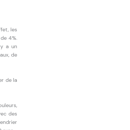
et, les
 de 4%.
 y a un
iaux, de
er de la
uleurs,
vec des
endrier