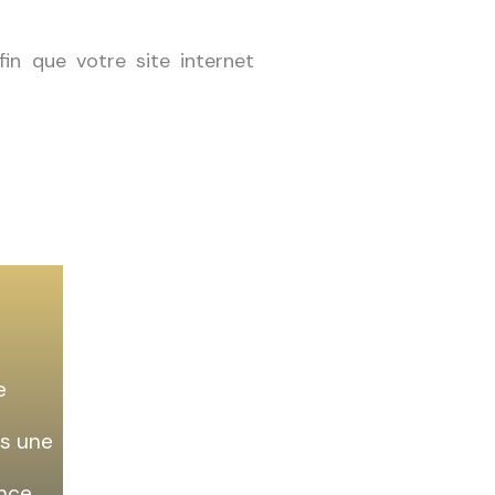
fin que votre site internet
e
ès une
nce